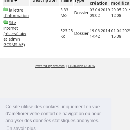
Nom
Description
Taille
Type
création
modifica
3.33
03.04.2019
29.05.201
la lettre
Dossier
Mo
09:02
12:08
d'information
Site
internet
323.23
19.06.2014
01.04.202
Dossier
(réservé aiw
Ko
14:42
15:38
et admin
GCSMS AF)
Powered by aiw-asso
|
all-in-web © 2026
Ce site utilise des cookies uniquement en vue
d'améliorer votre confort de navigation ou pour
analyser des données statistiques anonymes.
En savoir plus