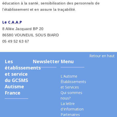
éducation à la santé, sensibilisation des personnels de
l’établissement et en assure la traçabilité.
Le C.A.A.P
8 Allée Jacquard BP 20
86580 VOUNEUIL SOUS BIARD
05 49 52 63 67
Retour en haut
Les
Newsletter
Menu
établissements
et service
L'Autisme
du GCSMS
Établissements
Autisme
et Services
France
Qui sommes
nous?
La lettre
d'Information
Partenaires