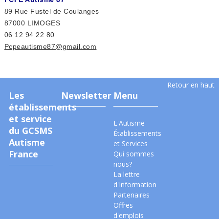
89 Rue Fustel de Coulanges
87000 LIMOGES
06 12 94 22 80
Pcpeautisme87@gmail.com
Retour en haut
Les
Newsletter
Menu
établissements
et service
L'Autisme
du GCSMS
Établissements
Autisme
et Services
France
Qui sommes
nous?
La lettre
d'Information
Partenaires
Offres
d'emplois